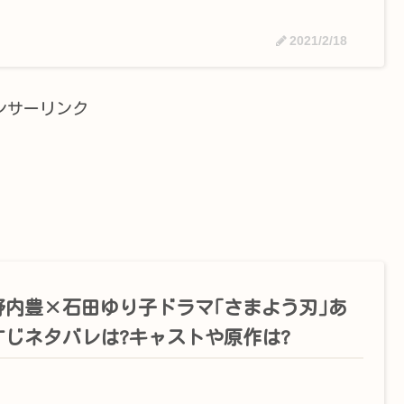
2021/2/18
ンサーリンク
野内豊×石田ゆり子ドラマ｢さまよう刃｣あ
すじネタバレは?キャストや原作は?