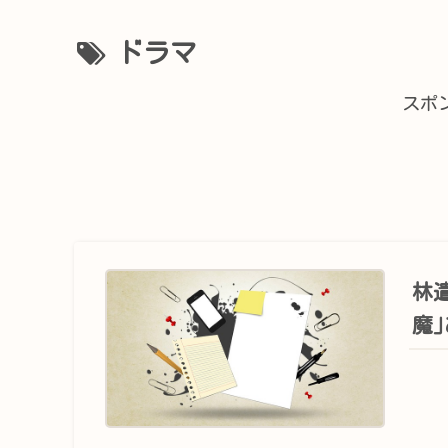
ドラマ
スポ
林
魔