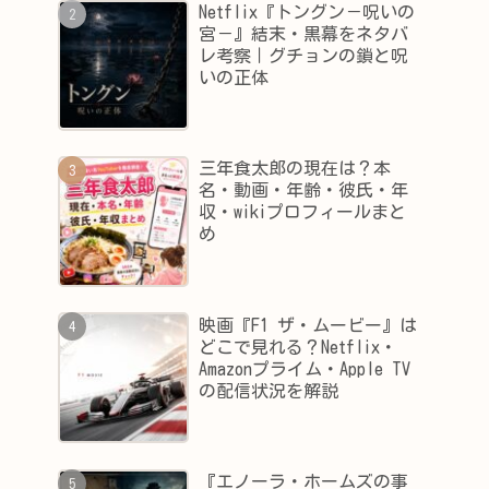
Netflix『トングン－呪いの
宮－』結末・黒幕をネタバ
レ考察｜グチョンの鎖と呪
いの正体
三年食太郎の現在は？本
名・動画・年齢・彼氏・年
収・wikiプロフィールまと
め
映画『F1 ザ・ムービー』は
どこで見れる？Netflix・
Amazonプライム・Apple TV
の配信状況を解説
『エノーラ・ホームズの事