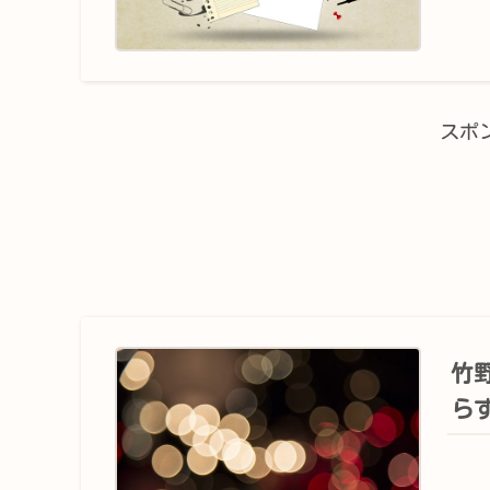
スポ
竹
ら