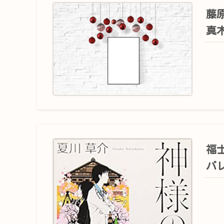
藤
真
福
バ