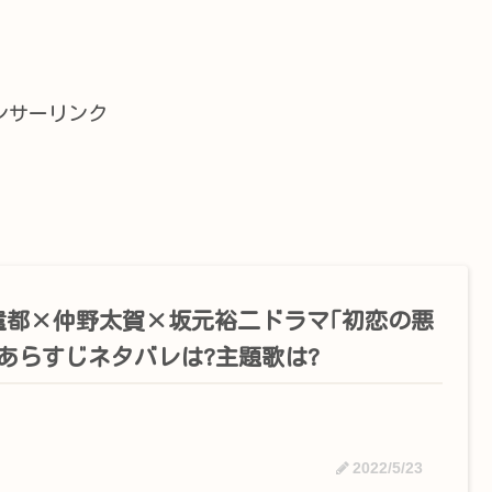
ンサーリンク
遣都×仲野太賀×坂元裕二ドラマ｢初恋の悪
｣あらすじネタバレは?主題歌は?
2022/5/23