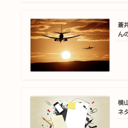
蒼
ん
横
ネ