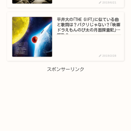
2019/6/21
平井大の｢THE GIFT｣に似ている曲
と歌詞は？パクリじゃない？｢映画
ドラえもんのび太の月面探査記｣主
題歌？
2019/2/28
スポンサーリンク