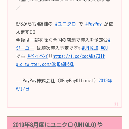
／
8/8から124店舗の
#ユニクロ
で
#PayPay
が使
えます👍🏻
今後は一部を除く全国の店舗で導入を予定👕
#
ジーユー
は順次導入予定です✨
#UNIQLO
#GU
でも
#ペイペイ
‼
https://t.co/xocANz73lf
pic.twitter.com/BkjDe9H6XL
— PayPay株式会社 (@PayPayOfficial)
2019年
8月7日
2019年8月度にユニクロ(UNIQLO)や