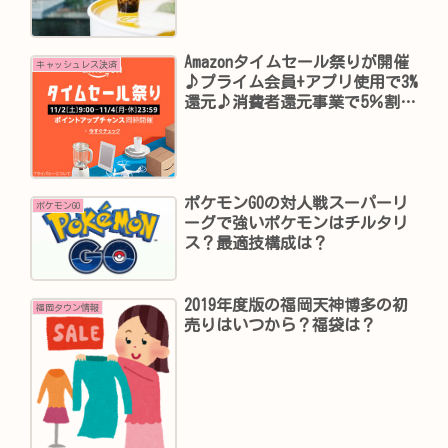
Amazonタイムセール祭りが開催
キャッシュレス決済
♪プライム会員+アプリ使用で3%
還元♪消費者還元事業で5％割
引！目玉商品は？【2019年11
月】
ポケモンGOの対人戦スーパーリ
ポケモンGO
ーグで強いポケモンはチルタリ
ス？最適技構成は？
2019年度版の福岡天神博多の初
福岡タウン情報
売りはいつから？福袋は？