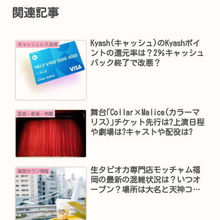
関連記事
Kyash(キャッシュ)のKyashポイ
キャッシュレス決済
ントの還元率は？2％キャッシュ
バック終了で改悪？
舞台｢Collar×Malice(カラーマ
芸能・音楽・映画
リス)｣チケット先行は?上演日程
や劇場は?キャストや配役は?
生タピオカ専門店モッチャム福
福岡タウン情報
岡の最新の混雑状況は？いつオ
ープン？場所は大名と天神コ
ア？メニュー価格は？