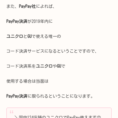
また、
PayPay社
によれば、
PayPay決済
が2019年内に
ユニクロ
と
GU
で使える唯一の
コード決済サービスになるということですので、
コード決済系を
ユニクロ
や
GU
で
使用する場合は当面は
PayPay決済
に限られるということになります。
＼国内124店舗のユニクロでPayPay使えます😍