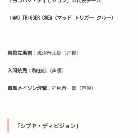
「
ヨコハマ・ディビジョン
」の代表チーム
「
MAD TRIGGER CREW（マッド トリガー クルー）
」
碧棺左馬刻
：浅沼晋太郎（声優）
入間銃兎
：駒田航（声優）
毒島メイソン理鶯
：神尾晋一郎（声優）
「シブヤ・ディビジョン」