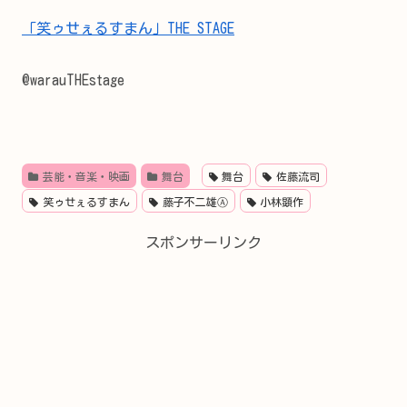
「笑ゥせぇるすまん」THE STAGE
@warauTHEstage
芸能・音楽・映画
舞台
舞台
佐藤流司
笑ゥせぇるすまん
藤子不二雄Ⓐ
小林顕作
スポンサーリンク