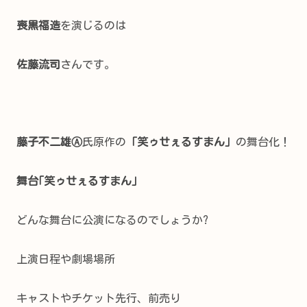
喪黒福造
を演じるのは
佐藤流司
さんです。
藤子不二雄Ⓐ
氏原作の
「笑ゥせぇるすまん」
の舞台化！
舞台｢笑ゥせぇるすまん｣
どんな舞台に公演になるのでしょうか?
上演日程や劇場場所
キャストやチケット先行、前売り