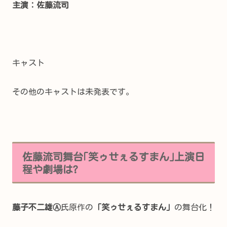
主演：
佐藤流司
キャスト
その他のキャストは未発表です。
佐藤流司舞台｢笑ゥせぇるすまん｣上演日
程や劇場は?
藤子不二雄Ⓐ
氏原作の
「笑ゥせぇるすまん」
の舞台化！