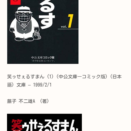
笑ゥせぇるすまん (1) (中公文庫―コミック版)
(日本
語)
文庫
– 1999/2/1
藤子 不二雄A
(著)