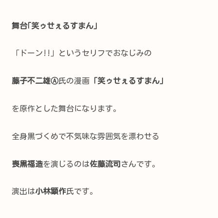
舞台｢笑ゥせぇるすまん｣
「ドーン!!」というセリフでおなじみの
藤子不二雄Ⓐ
氏の漫画
「笑ゥせぇるすまん」
を原作とした舞台になります。
全身黒づくめで不気味な雰囲気を漂わせる
喪黒福造
を演じるのは
佐藤流司
さんです。
演出は
小林顕作
氏です。