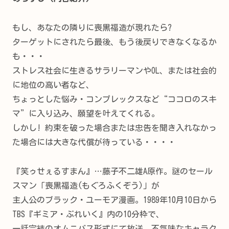
もし、あなたの隣りに喪黒福造が現れたら?
ターゲットにされたら最後、もう後戻りできなくなるか
も・・・
ストレス社会に生きるサラリーマンやOL、または社会的
に地位の高い者など、
ちょっとした悩み・コンプレックスなど“ココロのスキ
マ”に入り込み、願望を叶えてくれる。
しかし! 約束を破った場合または忠告を聞き入れなかっ
た場合には大きな代償が待っている・・・・
『笑ゥせぇるすまん』…藤子不二雄A原作。謎のセール
スマン「喪黒福造(もぐろふくぞう)」が
主人公のブラック・ユーモア漫画。1989年10月10日から
TBS『ギミア・ぶれいく』内の10分枠で、
一話完結のオムニバス形式にて放送。不気味なキャラク