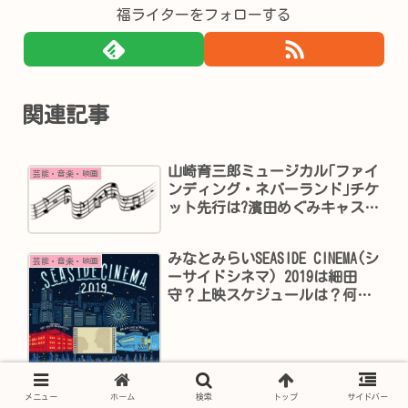
福ライターをフォローする
関連記事
山崎育三郎ミュージカル｢ファイ
芸能・音楽・映画
ンディング・ネバーランド｣チケ
ット先行は?濱田めぐみキャスト
は?
みなとみらいSEASIDE CINEMA(シ
芸能・音楽・映画
ーサイドシネマ) 2019は細田
守？上映スケジュールは？何時
から？
メニュー
ホーム
検索
トップ
サイドバー