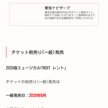
東宝ナビザーブ
東宝主催の舞台作品公式チケット販売サイト。
無料でご利用いただけます！ご登録頂きますと
先行抽選や先行先着販売をご利用いただけるほ
か、シアタークリエなどで上演の東宝主催公演
の情報をメールマガジンでお届け！一般販売日
からは登録無しでのご利用も可！
チケット前売り(一般)発売
2020版ミュージカル｢RENT レント｣
チケットの前売り(一般)発売は
一般発売日：
2020年8月