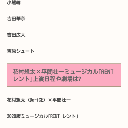
小熊綸
吉田華奈
吉田広大
吉原シュート
花村想太×平間壮一ミュージカル｢RENT
レント｣上演日程や劇場は?
花村想太（Da-iCE）×平間壮一
2020版ミュージカル｢RENT レント｣