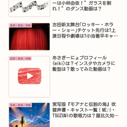
ーは小林由依！”ガラスを割
れ！”のダンス動画は？
古田新太舞台｢ロッキー・ホラ
芸能・音楽・映画
ー・ショー｣チケット先行は?上
演日程や劇場は?小池徹平キャス
トは?
あさぎーにょプロフィール
芸能・音楽・映画
(wiki)は？インスタやカメラに
髪型は？歌ってみた動画は？
実写版『モアナと伝説の海』吹
芸能・音楽・映画
替声優・キャスト一覧｜ME:I・
TSUZUMIの歌唱力は？屋比久知奈
からなぜ交代？