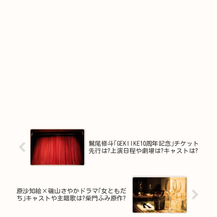
鷲尾修斗｢GEKIIKE10周年記念｣チケット
先行は?上演日程や劇場は?キャストは?
原沙知絵×磯山さやかドラマ｢女ともだ
ち｣キャストや主題歌は?柴門ふみ原作?