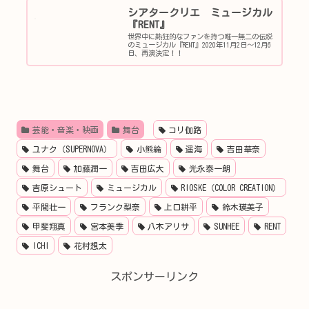
シアタークリエ ミュージカル
『RENT』
世界中に熱狂的なファンを持つ唯一無二の伝説
のミュージカル『RENT』2020年11月2日～12月6
日、再演決定！！
芸能・音楽・映画
舞台
コリ伽路
ユナク（SUPERNOVA）
小熊綸
遥海
吉田華奈
舞台
加藤潤一
吉田広大
光永泰一朗
吉原シュート
ミュージカル
RIOSKE（COLOR CREATION）
平間壮一
フランク梨奈
上口耕平
鈴木瑛美子
甲斐翔真
宮本美季
八木アリサ
SUNHEE
RENT
ICHI
花村想太
スポンサーリンク