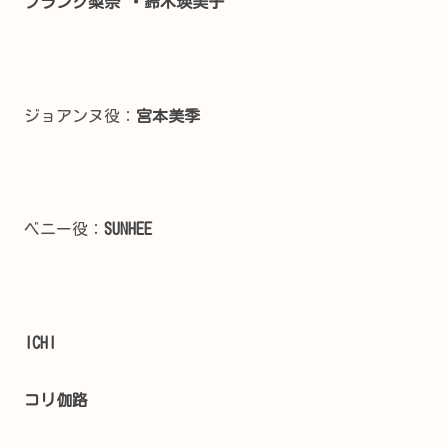
フランク梨奈 ・鈴木瑛美子
ジョアンヌ役：
宮本美季
ベニー役：
SUNHEE
ICHI
コリ伽路