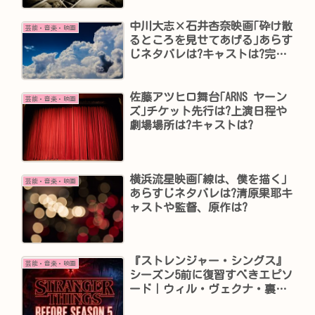
中川大志×石井杏奈映画｢砕け散
芸能・音楽・映画
るところを見せてあげる｣あらす
じネタバレは?キャストは?完成
披露試写会は?
佐藤アツヒロ舞台｢ARNS ヤーン
芸能・音楽・映画
ズ｣チケット先行は?上演日程や
劇場場所は?キャストは?
横浜流星映画｢線は、僕を描く｣
芸能・音楽・映画
あらすじネタバレは?清原果耶キ
ャストや監督、原作は?
『ストレンジャー・シングス』
芸能・音楽・映画
シーズン5前に復習すべきエピソ
ード｜ウィル・ヴェクナ・裏側
の世界