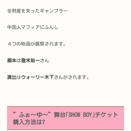
全財産を失ったギャンブラー
中国人マフィアにふんし
４つの物語が展開されます。
脚本
は
登米裕一
さん
演出
は
ウォーリー木下
さんがされます。
”ふぉ～ゆ～”舞台｢SHOW BOY｣チケット
購入方法は?