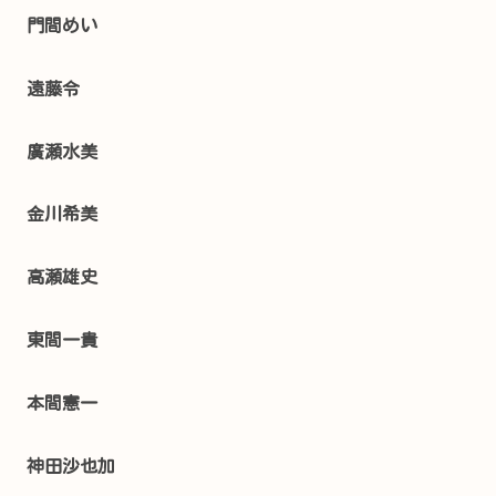
門間めい
遠藤令
廣瀬水美
金川希美
高瀬雄史
東間一貴
本間憲一
神田沙也加