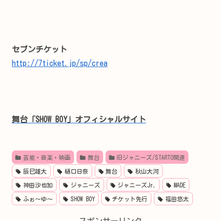
セブンチケット
http://7ticket.jp/sp/crea
舞台「SHOW BOY」オフィシャルサイト
芸能・音楽・映画
舞台
旧ジャニーズ/STARTO関連
辰巳雄大
樋口日奈
舞台
秋山大河
神田沙也加
ジャニーズ
ジャニーズJr.
MADE
ふぉ～ゆ～
SHOW BOY
チケット先行
福田悠太
スポンサーリンク