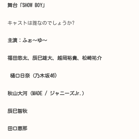
舞台「SHOW BOY」
キャストは誰なのでしょうか?
主演：ふぉ～ゆ～
福田悠太、
辰巳雄大、
越岡裕貴、
松崎祐介
樋口日奈（
乃木坂46)
秋山大河（MADE / ジャニーズJr.）
辰巳智秋
田口恵那