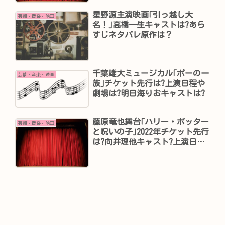
星野源主演映画｢引っ越し大
芸能・音楽・映画
名！｣高橋一生キャストは?あら
すじネタバレ原作は？
千葉雄大ミュージカル｢ポーの一
芸能・音楽・映画
族｣チケット先行は?上演日程や
劇場は?明日海りおキャストは?
藤原竜也舞台｢ハリー・ポッター
芸能・音楽・映画
と呪いの子｣2022年チケット先行
は?向井理他キャスト?上演日程
や劇場は?