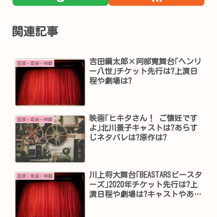
関連記事
吉田鋼太郎×阿部寛舞台｢ヘンリ
芸能・音楽・映画
ー八世｣チケット先行は?上演日
程や劇場は?
映画｢ヒキタさん！ ご懐妊です
芸能・音楽・映画
よ｣北川景子キャストは?あらす
じネタバレは?原作は?
川上将大舞台｢BEASTARSビースタ
芸能・音楽・映画
ーズ｣2020年チケット先行は?上
演日程や劇場は?キャストやあら
すじは?