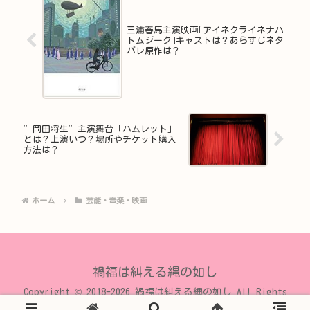
三浦春馬主演映画｢アイネクライネナハ
トムジーク｣キャストは？あらすじネタ
バレ原作は？
”岡田将生”主演舞台「ハムレット」
とは？上演いつ？場所やチケット購入
方法は？
ホーム
芸能・音楽・映画
禍福は糾える縄の如し
Copyright © 2018-2026 禍福は糾える縄の如し All Rights
Reserved.