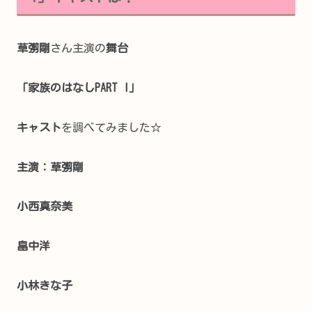
草彅剛
さん主演の
舞台
「家族のはなしPART I」
キャスト
を調べてみました☆
主演：草彅剛
小西真奈美
畠中洋
小林きな子