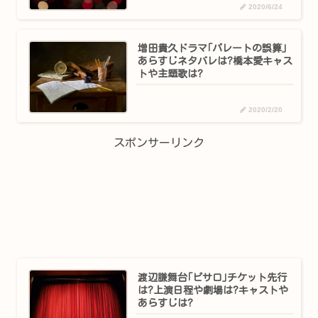
2020/6/24
増田貴久ドラマ｢パレートの誤算｣
あらすじネタバレは?橋本愛キャス
トや主題歌は?
2020/2/20
スポンサーリンク
渡辺謙舞台｢ピサロ｣チケット先行
は?上演日程や劇場は?キャストや
あらすじは?