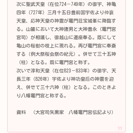
次に聖武天皇（在位724－749年）の御宇、神亀
四年（727年）三月十五日豊前国宇佐より仲哀
天皇、応神天皇の神霊が竈門荘宝城峯に降臨す
る。山麓において大神諸男と大神豊永（竈門宮
宮司）が相議し、御越山に遷座奉る。既にして
亀山の桜樹の枝上に現れる。再び竈門宮に奉斎
する（例大祭桜会祭の紀元）。併せて三十五神
（柱）となる。既に竈門宮と称す。
次いで淳和天皇（在位823－833年）の御宇、天
長三年（826年）宇佐より神功皇后の神霊を迎
え、併せて三十六神（柱）となる。このときよ
り八幡竈門宮と称する。
資料 （大宮司矢黒家 八幡竈門宮伝記より）