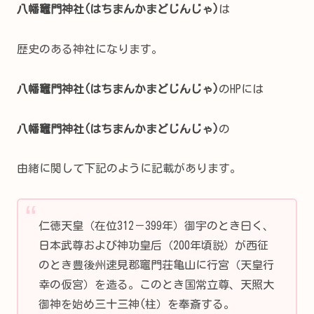
八幡竈門神社(はちまんかまどじんじゃ)
は
歴史のある神社になります。
八幡竈門神社(はちまんかまどじんじゃ)
のHPには
八幡竈門神社(はちまんかまどじんじゃ)
の
由緒に関して下記のように記載があります。
仁徳天皇（在位312－399年）御宇のとき曰く、
日本武尊および神功皇后（200年頃説）が西征
のとき豊後州速見郡竈門荘亀山に行宮（天皇行
幸の仮宮）を造る。このとき国常立尊、天照大
御神を始め三十三神(柱）を奉斎する。