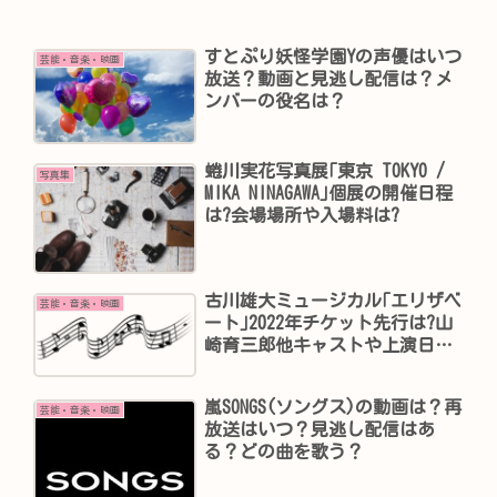
すとぷり妖怪学園Yの声優はいつ
芸能・音楽・映画
放送？動画と見逃し配信は？メ
ンバーの役名は？
蜷川実花写真展｢東京 TOKYO /
写真集
MIKA NINAGAWA｣個展の開催日程
は?会場場所や入場料は?
古川雄大ミュージカル｢エリザベ
芸能・音楽・映画
ート｣2022年チケット先行は?山
崎育三郎他キャストや上演日程
は?
嵐SONGS(ソングス)の動画は？再
芸能・音楽・映画
放送はいつ？見逃し配信はあ
る？どの曲を歌う？