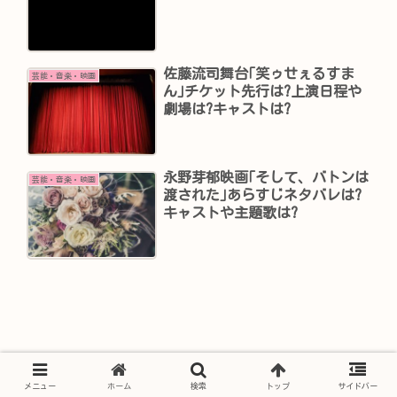
佐藤流司舞台｢笑ゥせぇるすま
芸能・音楽・映画
ん｣チケット先行は?上演日程や
劇場は?キャストは?
永野芽郁映画｢そして、バトンは
芸能・音楽・映画
渡された｣あらすじネタバレは?
キャストや主題歌は?
メニュー
ホーム
検索
トップ
サイドバー