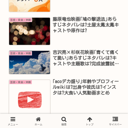
藤原竜也映画｢鳩の撃退法｣あら
芸能・音楽・映画
すじネタバレは?土屋太鳳太鳳キ
ャストや原作は?
吉沢亮×杉咲花映画｢青くて痛く
芸能・音楽・映画
て脆い｣あらすじネタバレは?キ
ャストや主題歌は?完成披露試写
会の開催は?
｢acoデカ盛り｣年齢やプロフィー
芸能・音楽・映画
ルwikiは?出身や彼氏は?インス
タは?大食い人気動画まとめ
メニュー
ホーム
検索
トップ
サイドバー