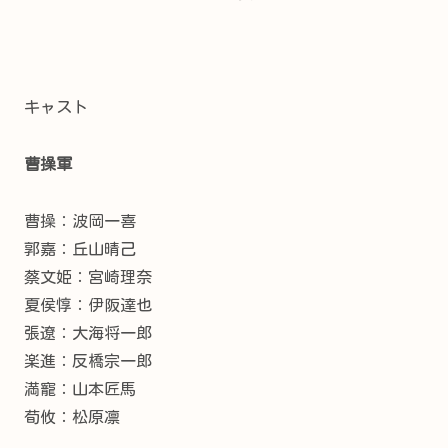
キャスト
曹操
軍
曹操：
波岡一喜
郭嘉：
丘山晴己
蔡文姫：
宮崎理奈
夏侯惇：
伊阪達也
張遼：
大海将一郎
楽進：
反橋宗一郎
満寵：
山本匠馬
荀攸：松原凛