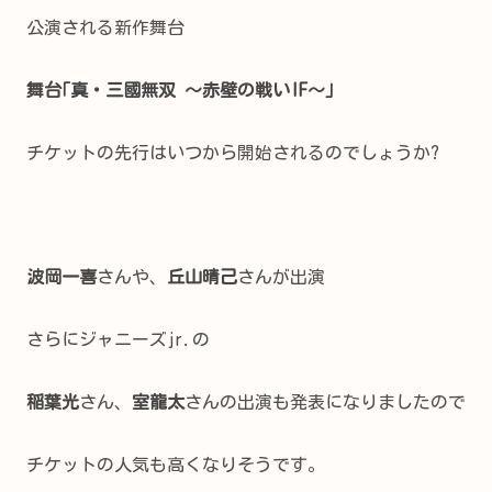
公演される新作舞台
舞台｢真・三國無双 ～赤壁の戦い
IF～｣
チケットの先行はいつから開始されるのでしょうか?
波岡一喜
さんや、
丘山晴己
さんが出演
さらにジャニーズjr.の
稲葉光
さん、
室龍太
さんの出演も発表になりましたので
チケットの人気も高くなりそうです。