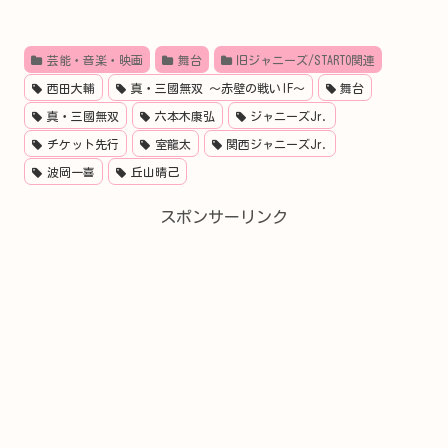
芸能・音楽・映画
舞台
旧ジャニーズ/STARTO関連
西田大輔
真・三國無双 ～赤壁の戦いIF～
舞台
真・三國無双
六本木康弘
ジャニーズJr.
チケット先行
室龍太
関西ジャニーズJr.
波岡一喜
丘山晴己
スポンサーリンク