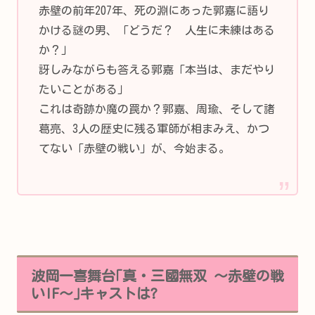
赤壁の前年207年、死の淵にあった郭嘉に語り
かける謎の男、「どうだ？ 人生に未練はある
か？」
訝しみながらも答える郭嘉「本当は、まだやり
たいことがある」
これは奇跡か魔の罠か？郭嘉、周瑜、そして諸
葛亮、3人の歴史に残る軍師が相まみえ、かつ
てない「赤壁の戦い」が、今始まる。
波岡一喜舞台｢真・三國無双 ～赤壁の戦
いIF～｣キャストは?