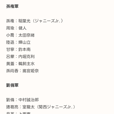
孫権軍
孫権：
稲葉光（ジャニーズJr.)
周瑜：
健人
小喬：太田奈緒
陸遜：
輝山立
甘寧：
釣本南
呂蒙：
内堀克利
黄蓋：
鵜飼主水
孫尚香：
搗宮姫奈
劉備軍
劉備：
中村誠治郎
諸葛亮：
室龍太（関西ジャニーズJr.）
月英：
上西恵