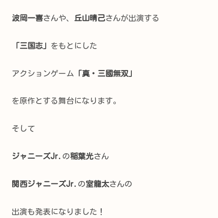
波岡一喜
さんや、
丘山晴己
さんが出演する
「三国志」
をもとにした
アクションゲーム
「真・三國無双」
を原作とする舞台になります。
そして
ジャニーズJr.
の
稲葉光
さん
関西ジャニーズJr.
の
室龍太
さんの
出演も発表になりました！