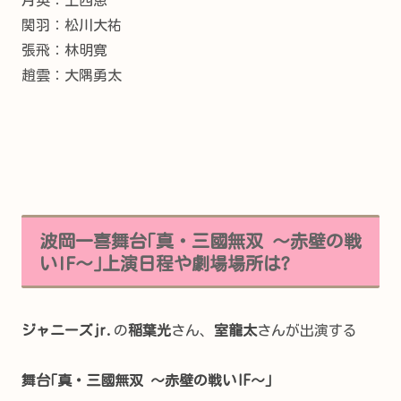
関羽：松川大祐
張飛：
林明寛
趙雲：
大隅勇太
波岡一喜舞台｢真・三國無双 ～赤壁の戦
いIF～｣上演日程や劇場場所は?
ジャニーズjr.
の
稲葉光
さん、
室龍太
さんが出演する
舞台｢真・三國無双 ～赤壁の戦い
IF～｣