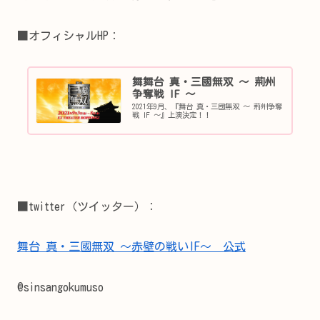
■オフィシャルHP：
舞舞台 真・三國無双 ～ 荊州
争奪戦 IF ～
2021年9月、『舞台 真・三國無双 ～ 荊州争奪
戦 IF ～』上演決定！！
■twitter（ツイッター）：
舞台 真・三國無双 ～赤壁の戦いIF～ 公式
@sinsangokumuso