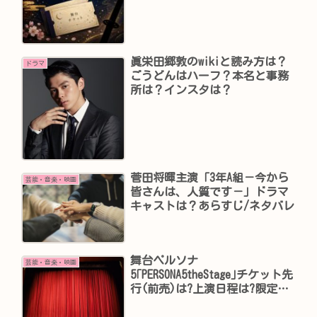
眞栄田郷敦のwikiと読み方は？
ドラマ
ごうどんはハーフ？本名と事務
所は？インスタは？
菅田将暉主演「3年A組－今から
芸能・音楽・映画
皆さんは、人質です－」ドラマ
キャストは？あらすじ/ネタバレ
舞台ペルソナ
芸能・音楽・映画
5｢PERSONA5theStage｣チケット先
行(前売)は?上演日程は?限定グ
ッズは?